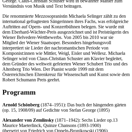
George. Claus-Christian Schuster wird in bewährter Manier zum
Verständnis von Musik und Text beitragen.
Die renommierte Mezzosopranistin Michaela Selinger zählt zu den
international gefragtesten Sängerinnen ihres Fachs, was erfolgreiche
Auftritten auf Opern- und Konzertbühnen belegen. Sie wurde mit
dem Eberhard-Wächter-Preis ausgezeichnet und ist Preisträgerin des
Wiener Belvedere-Wettbewerbs. Von 2005 bis 2010 war sie
Mitglied der Wiener Staatsoper. Besonders hingebungsvoll
interpretiert sie Lieder der nachromantischen Periode von
Komponist:innen wie Mittler, Weigl, Eisler und Wellesz. Michaela
Selinger wird von Claus-Christian Schuster am Klavier begleitet,
dem Gründer des weltweit gefeierten Wiener Schubert Trio und des
Altenberg Trio Wien. Der Pianist wurde 1999 mit dem
Österreichischen Ehrenkreuz für Wissenschaft und Kunst sowie dem
Robert Schumann Preis geehrt.
Programm
Arnold Schönberg
(1874–1951): Das buch der hängenden gärten
(op. 15, 1908/09) auf Gedichte von Stefan George (1895)
Alexander von Zemlinsky
(1871–1942): Sechs Lieder op.13
Maurice Maeterlinck, Quinze Chansons (1893-1900)
übersetzt von Friedrich von Oppeln-Bronikowski (1906)