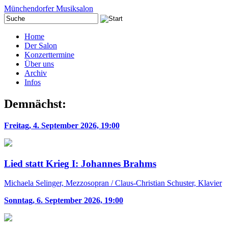
Münchendorfer Musiksalon
Home
Der Salon
Konzerttermine
Über uns
Archiv
Infos
Demnächst:
Freitag, 4. September 2026, 19:00
Lied statt Krieg I: Johannes Brahms
Michaela Selinger, Mezzosopran / Claus-Christian Schuster, Klavier
Sonntag, 6. September 2026, 19:00