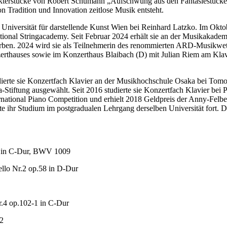
akterstücke von Robert Schumann „
Aufschwung
aus den
Fantasiestück
n Tradition und Innovation zeitlose Musik entsteht.
 Universität für darstellende Kunst Wien bei Reinhard Latzko. Im Okt
ational Stringacademy. Seit Februar 2024 erhält sie an der Musikakadem
werben. 2024 wird sie als Teilnehmerin des renommierten ARD-Musikwe
zerthauses sowie im Konzerthaus Blaibach (D) mit Julian Riem am Klavie
tudierte sie Konzertfach Klavier an der Musikhochschule Osaka bei To
tiftung ausgewählt. Seit 2016 studierte sie Konzertfach Klavier bei Pr
national Piano Competition und erhielt 2018 Geldpreis der Anny-Felber
 ihr Studium im postgradualen Lehrgang derselben Universität fort. D
 3 in C-Dur, BWV 1009
ello Nr.2 op.58 in D-Dur
r.4 op.102-1 in C-Dur
12