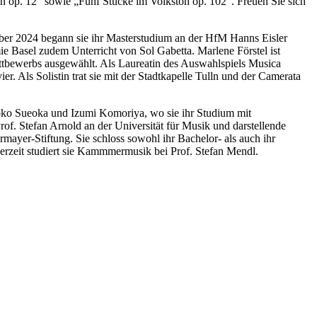
en
op. 12“ sowie „
Fünf Stücke im Volkston
op. 102“. Freuen Sie sich
ober 2024 begann sie ihr Masterstudium an der HfM Hanns Eisler
ie Basel zudem Unterricht von Sol Gabetta. Marlene Förstel ist
ttbewerbs ausgewählt. Als Laureatin des Auswahlspiels Musica
r. Als Solistin trat sie mit der Stadtkapelle Tulln und der Camerata
moko Sueoka und Izumi Komoriya, wo sie ihr Studium mit
of. Stefan Arnold an der Universität für Musik und darstellende
mayer-Stiftung. Sie schloss sowohl ihr Bachelor- als auch ihr
erzeit studiert sie Kammmermusik bei Prof. Stefan Mendl.