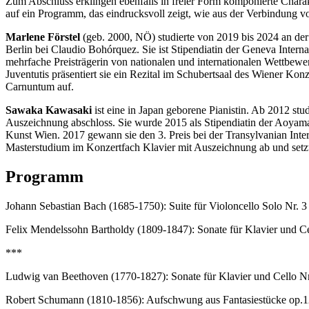
Zum Abschluss erklingen ebenfalls in freier Form komponierte Char
auf ein Programm, das eindrucksvoll zeigt, wie aus der Verbindung vo
Marlene Förstel
(geb. 2000, NÖ) studierte von 2019 bis 2024 an der
Berlin bei Claudio Bohórquez. Sie ist Stipendiatin der Geneva Intern
mehrfache Preisträgerin von nationalen und internationalen Wettbe
Juventutis präsentiert sie ein Rezital im Schubertsaal des Wiener Kon
Carnuntum auf.
Sawaka Kawasaki
ist eine in Japan geborene Pianistin. Ab 2012 s
Auszeichnung abschloss. Sie wurde 2015 als Stipendiatin der Aoyama-S
Kunst Wien. 2017 gewann sie den 3. Preis bei der Transylvanian Inter
Masterstudium im Konzertfach Klavier mit Auszeichnung ab und setzte
Programm
Johann Sebastian Bach (1685-1750): Suite für Violoncello Solo Nr.
Felix Mendelssohn Bartholdy (1809-1847): Sonate für Klavier und C
***
Ludwig van Beethoven (1770-1827): Sonate für Klavier und Cello N
Robert Schumann (1810-1856): Aufschwung aus Fantasiestücke op.