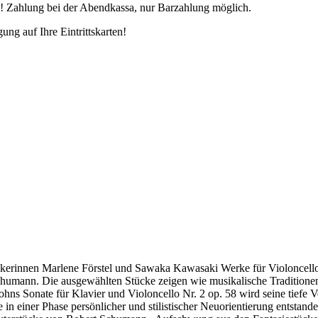
n! Zahlung bei der Abendkassa, nur Barzahlung möglich.
ng auf Ihre Eintrittskarten!
ikerinnen Marlene Förstel und Sawaka Kawasaki
Werke für Violoncello
chumann. Die ausgewählten Stücke zeigen wie musikalische Traditionen
ns Sonate für Klavier und Violoncello Nr. 2 op. 58 wird seine tiefe V
n einer Phase persönlicher und stilistischer Neuorientierung entstanden