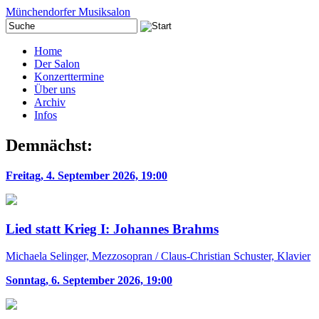
Münchendorfer Musiksalon
Home
Der Salon
Konzerttermine
Über uns
Archiv
Infos
Demnächst:
Freitag, 4. September 2026, 19:00
Lied statt Krieg I: Johannes Brahms
Michaela Selinger, Mezzosopran / Claus-Christian Schuster, Klavier
Sonntag, 6. September 2026, 19:00