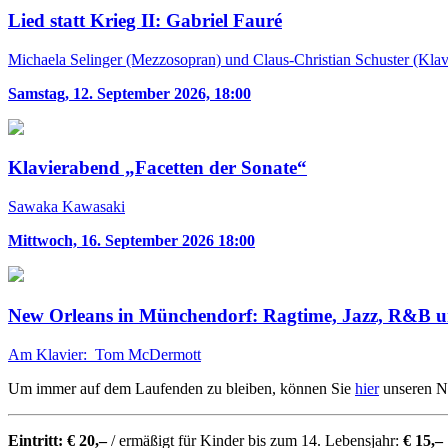
Lied statt Krieg II: Gabriel Fauré
Michaela Selinger (Mezzosopran) und Claus-Christian Schuster (Klav
Samstag, 12. September 2026, 18:00
Klavierabend „Facetten der Sonate“
Sawaka Kawasaki
Mittwoch, 16. September 2026 18:00
New Orleans in Münchendorf: Ragtime, Jazz, R&B 
Am Klavier: Tom McDermott
Um immer auf dem Laufenden zu bleiben, können Sie
hier
unseren Ne
Eintritt: € 20,–
/ ermäßigt für Kinder bis zum 14. Lebensjahr:
€ 15,–