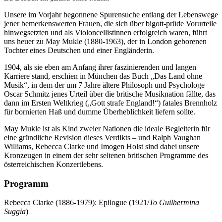
Unsere im Vorjahr begonnene Spurensuche entlang der Lebenswege
jener bemerkenswerten Frauen, die sich über bigott-prüde Vorurteile
hinwegsetzten und als Violoncellistinnen erfolgreich waren, führt
uns heuer zu May Mukle (1880-1963), der in London geborenen
Tochter eines Deutschen und einer Engländerin.
1904, als sie eben am Anfang ihrer faszinierenden und langen
Karriere stand, erschien in München das Buch „Das Land ohne
Musik“, in dem der um 7 Jahre ältere Philosoph und Psychologe
Oscar Schmitz jenes Urteil über die britische Musiknation fällte, das
dann im Ersten Weltkrieg („Gott strafe England!“) fatales Brennholz
für bornierten Haß und dumme Überheblichkeit liefern sollte.
May Mukle ist als Kind zweier Nationen die ideale Begleiterin für
eine gründliche Revision dieses Verdikts – und Ralph Vaughan
Williams, Rebecca Clarke und Imogen Holst sind dabei unsere
Kronzeugen in einem der sehr seltenen britischen Programme des
österreichischen Konzertlebens.
Programm
Rebecca Clarke (1886-1979): Epilogue (1921/
To Guilhermina
Suggia
)