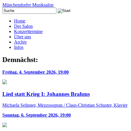
Münchendorfer Musiksalon
Home
Der Salon
Konzerttermine
Über uns
Archiv
Infos
Demnächst:
Freitag, 4. September 2026, 19:00
Lied statt Krieg I: Johannes Brahms
Michaela Selinger, Mezzosopran / Claus-Christian Schuster, Klavier
Sonntag, 6. September 2026, 19:00